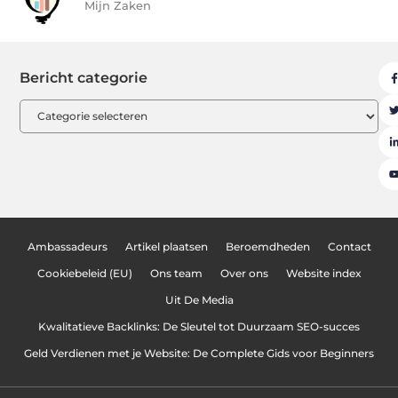
Mijn Zaken
Bericht categorie
Ambassadeurs
Artikel plaatsen
Beroemdheden
Contact
Cookiebeleid (EU)
Ons team
Over ons
Website index
Uit De Media
Kwalitatieve Backlinks: De Sleutel tot Duurzaam SEO-succes
Geld Verdienen met je Website: De Complete Gids voor Beginners