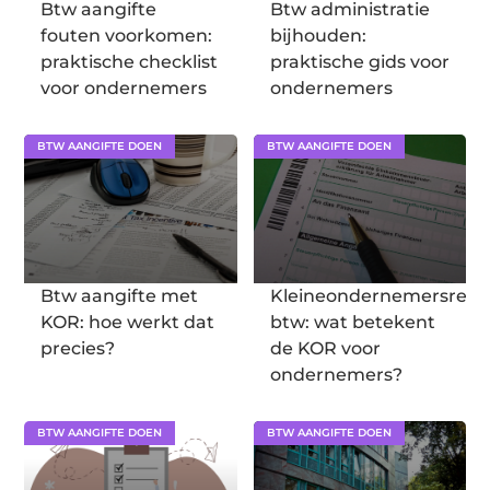
Btw aangifte
Btw administratie
fouten voorkomen:
bijhouden:
praktische checklist
praktische gids voor
voor ondernemers
ondernemers
BTW AANGIFTE DOEN
BTW AANGIFTE DOEN
Btw aangifte met
Kleineondernemersrege
KOR: hoe werkt dat
btw: wat betekent
precies?
de KOR voor
ondernemers?
BTW AANGIFTE DOEN
BTW AANGIFTE DOEN