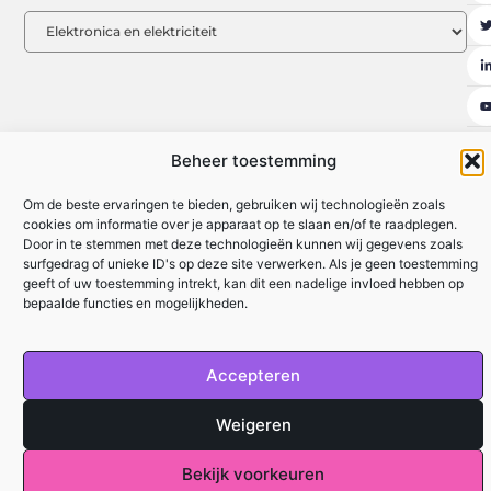
Beheer toestemming
Ambassadeurs
Artikel plaatsen
Beroemdheden
Contact
Om de beste ervaringen te bieden, gebruiken wij technologieën zoals
cookies om informatie over je apparaat op te slaan en/of te raadplegen.
Cookiebeleid (EU)
Ons team
Over ons
Website index
Door in te stemmen met deze technologieën kunnen wij gegevens zoals
surfgedrag of unieke ID's op deze site verwerken. Als je geen toestemming
Uit De Media
geeft of uw toestemming intrekt, kan dit een nadelige invloed hebben op
Kwalitatieve Backlinks: De Sleutel tot Duurzaam SEO-succes
bepaalde functies en mogelijkheden.
Geld Verdienen met je Website: De Complete Gids voor Beginners
Accepteren
mijnzaken.be
All Rights Reserved © 2025
Weigeren
Bekijk voorkeuren