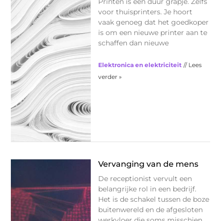
Printen is een duur grapje. Zelfs
voor thuisprinters. Je hoort
vaak genoeg dat het goedkoper
is om een nieuwe printer aan te
schaffen dan nieuwe
Elektronica en elektriciteit
// Lees
verder »
Vervanging van de mens
De receptionist vervult een
belangrijke rol in een bedrijf.
Het is de schakel tussen de boze
buitenwereld en de afgesloten
werkvloer die soms misschien