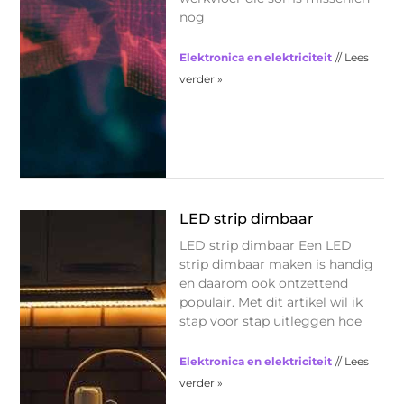
nog
Elektronica en elektriciteit
// Lees
verder »
LED strip dimbaar
LED strip dimbaar Een LED
strip dimbaar maken is handig
en daarom ook ontzettend
populair. Met dit artikel wil ik
stap voor stap uitleggen hoe
Elektronica en elektriciteit
// Lees
verder »